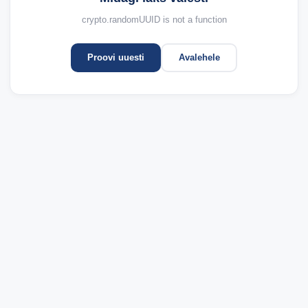
crypto.randomUUID is not a function
Proovi uuesti
Avalehele