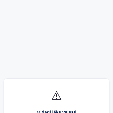
⚠️
Midagi läks valesti