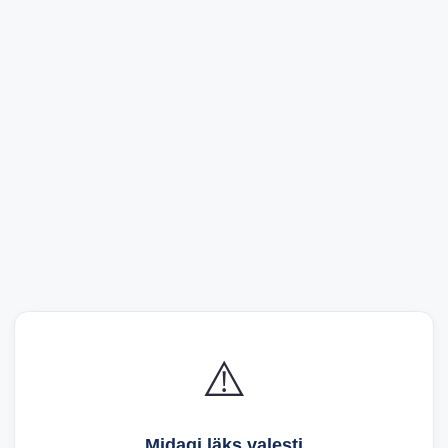
⚠️
Midagi läks valesti