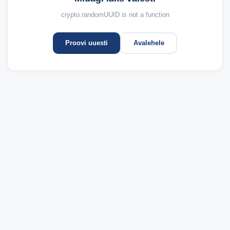
crypto.randomUUID is not a function
Proovi uuesti
Avalehele