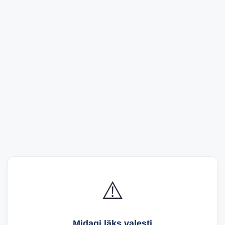
⚠️
Midagi läks valesti