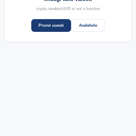
crypto.randomUUID is not a function
Proovi uuesti
Avalehele