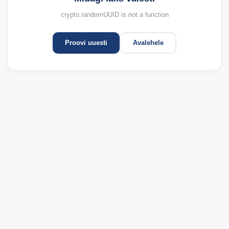
crypto.randomUUID is not a function
Proovi uuesti
Avalehele