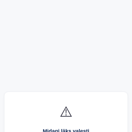
⚠️
Midagi läks valesti