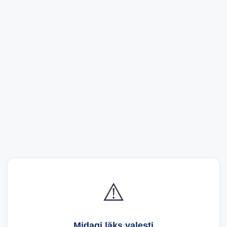
⚠️
Midagi läks valesti