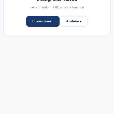
crypto.randomUUID is not a function
Proovi uuesti
Avalehele