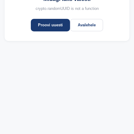
crypto.randomUUID is not a function
Proovi uuesti
Avalehele