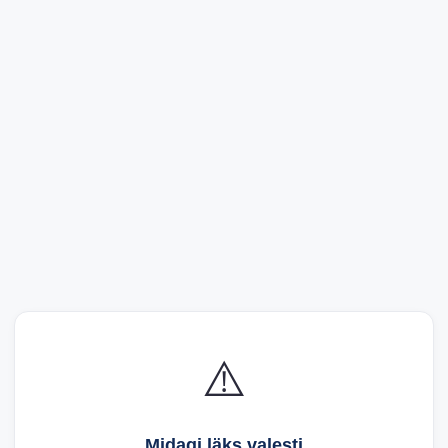
⚠️
Midagi läks valesti