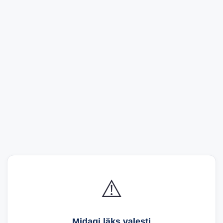
⚠️
Midagi läks valesti