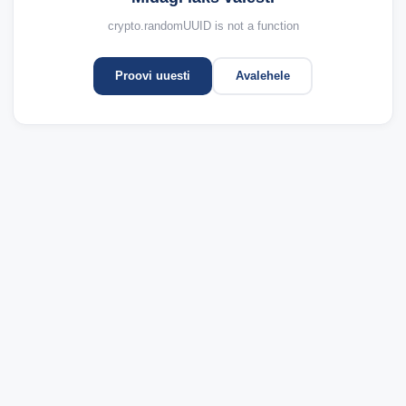
crypto.randomUUID is not a function
Proovi uuesti
Avalehele