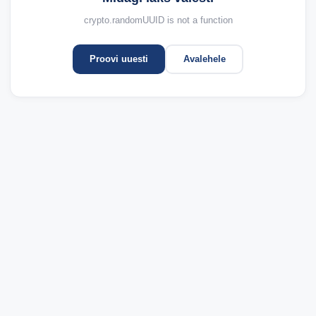
crypto.randomUUID is not a function
Proovi uuesti
Avalehele