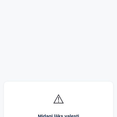
⚠️
Midagi läks valesti