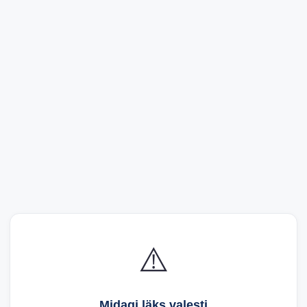
⚠️
Midagi läks valesti