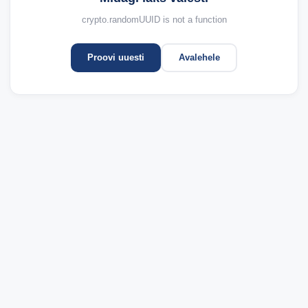
crypto.randomUUID is not a function
Proovi uuesti
Avalehele