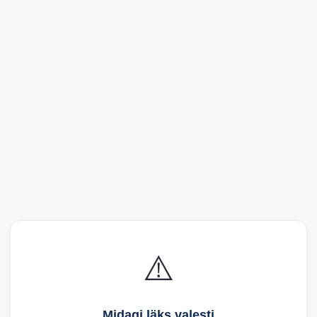
⚠️
Midagi läks valesti