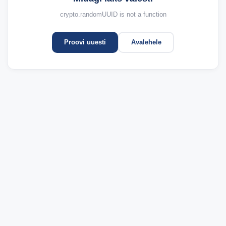
crypto.randomUUID is not a function
Proovi uuesti
Avalehele