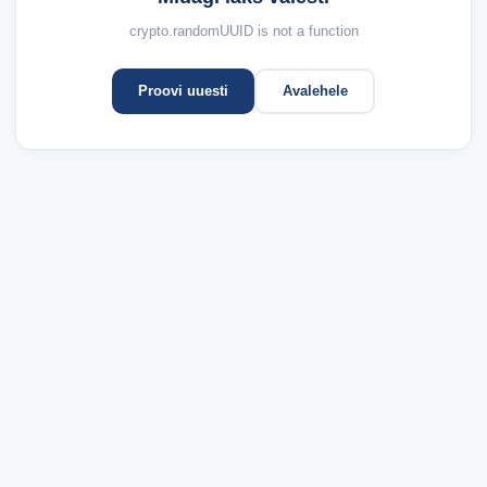
crypto.randomUUID is not a function
Proovi uuesti
Avalehele