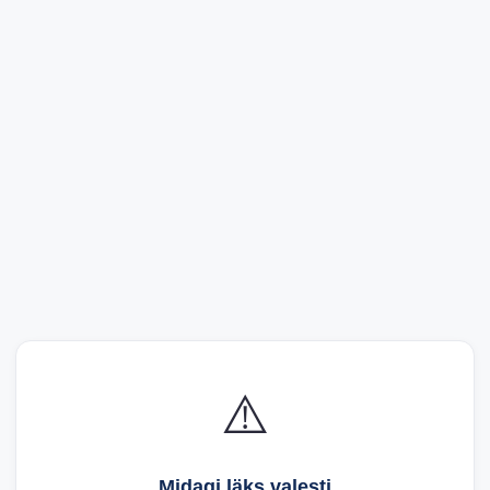
⚠️
Midagi läks valesti