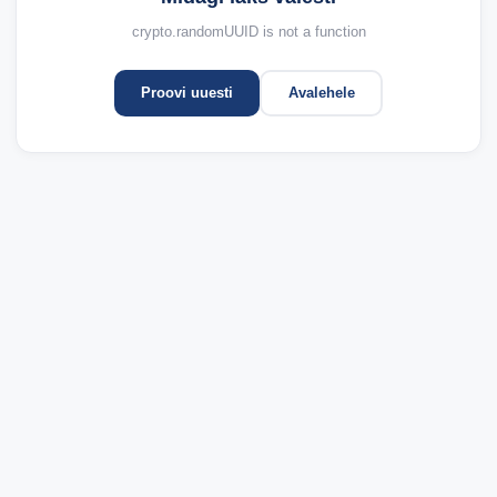
crypto.randomUUID is not a function
Proovi uuesti
Avalehele