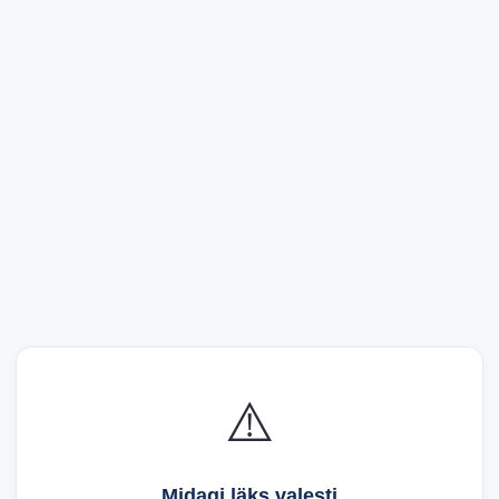
⚠️
Midagi läks valesti