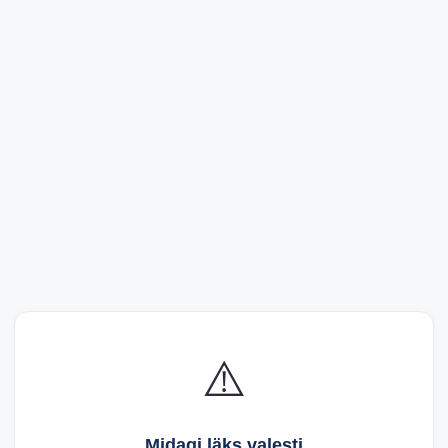
⚠️
Midagi läks valesti