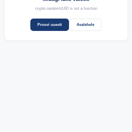
crypto.randomUUID is not a function
Proovi uuesti
Avalehele