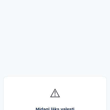
⚠️
Midagi läks valesti