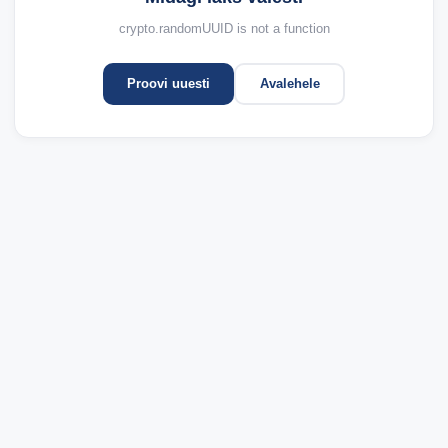
crypto.randomUUID is not a function
Proovi uuesti
Avalehele