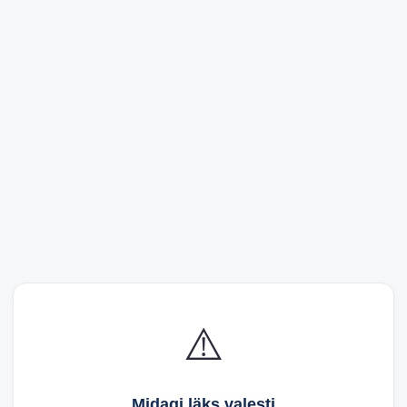
⚠️
Midagi läks valesti