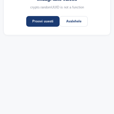
crypto.randomUUID is not a function
Proovi uuesti
Avalehele