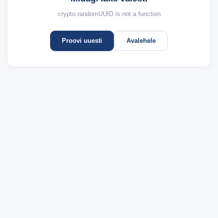
crypto.randomUUID is not a function
Proovi uuesti
Avalehele