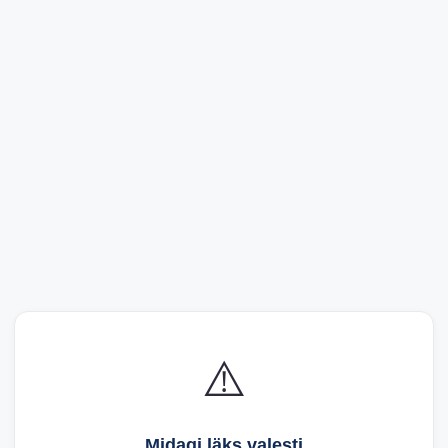
⚠️
Midagi läks valesti