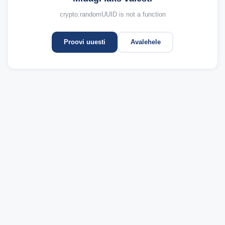
crypto.randomUUID is not a function
Proovi uuesti
Avalehele