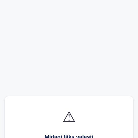
⚠️
Midagi läks valesti