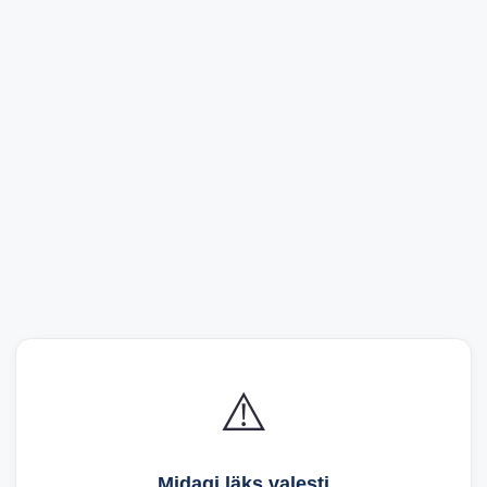
⚠️
Midagi läks valesti