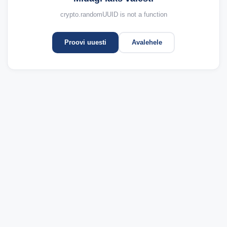
crypto.randomUUID is not a function
Proovi uuesti
Avalehele