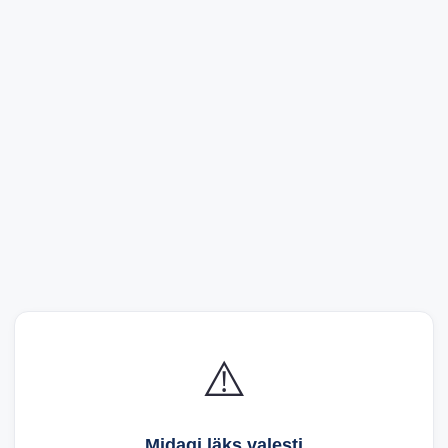
⚠️
Midagi läks valesti