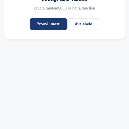
crypto.randomUUID is not a function
Proovi uuesti
Avalehele