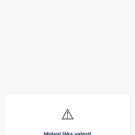
⚠️
Midagi läks valesti