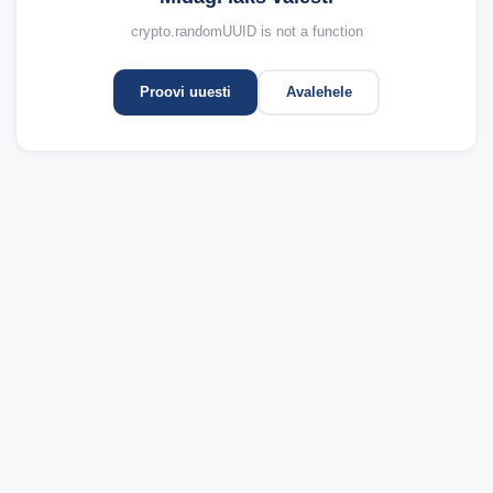
crypto.randomUUID is not a function
Proovi uuesti
Avalehele