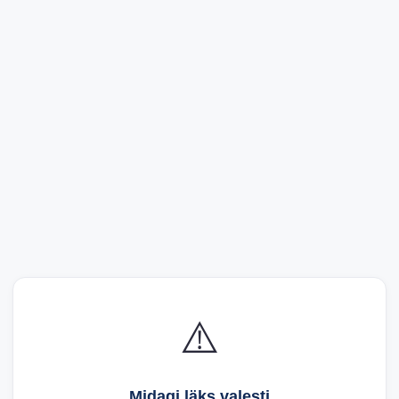
⚠️
Midagi läks valesti