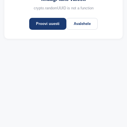
crypto.randomUUID is not a function
Proovi uuesti
Avalehele