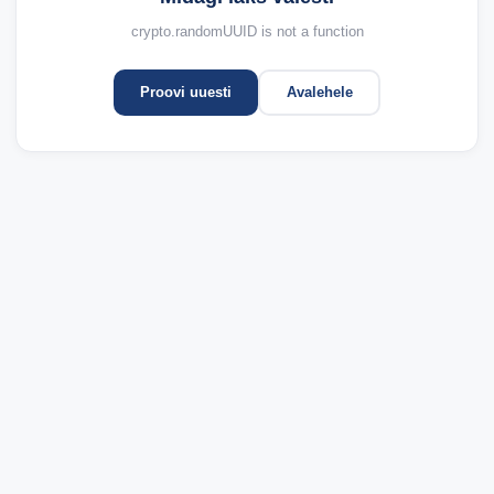
crypto.randomUUID is not a function
Proovi uuesti
Avalehele