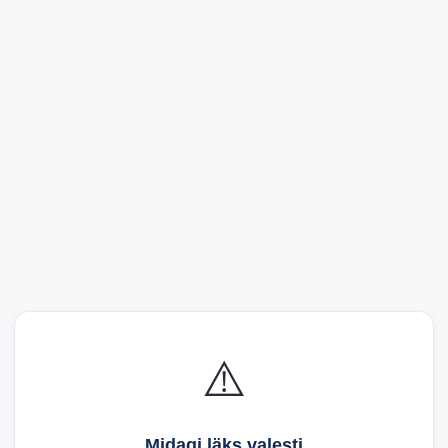
⚠️
Midagi läks valesti