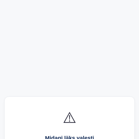
⚠️
Midagi läks valesti