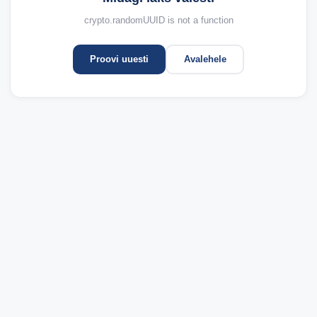
crypto.randomUUID is not a function
Proovi uuesti
Avalehele