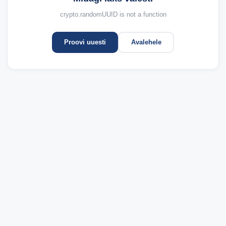
crypto.randomUUID is not a function
Proovi uuesti
Avalehele