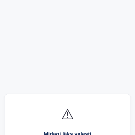
⚠️
Midagi läks valesti