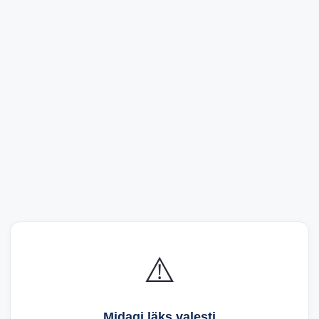
⚠️
Midagi läks valesti