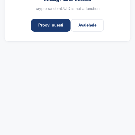
crypto.randomUUID is not a function
Proovi uuesti
Avalehele