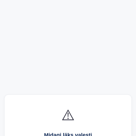
⚠️
Midagi läks valesti