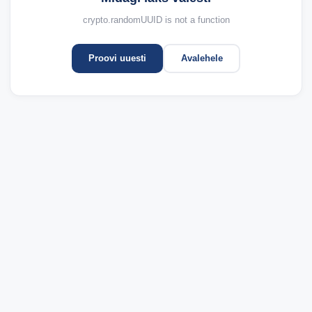
crypto.randomUUID is not a function
Proovi uuesti
Avalehele