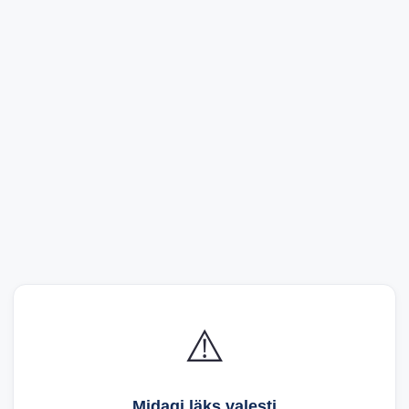
⚠️
Midagi läks valesti