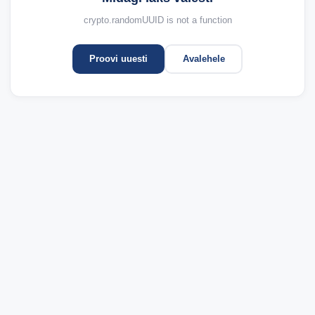
crypto.randomUUID is not a function
Proovi uuesti
Avalehele