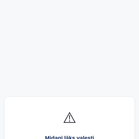
⚠️
Midagi läks valesti