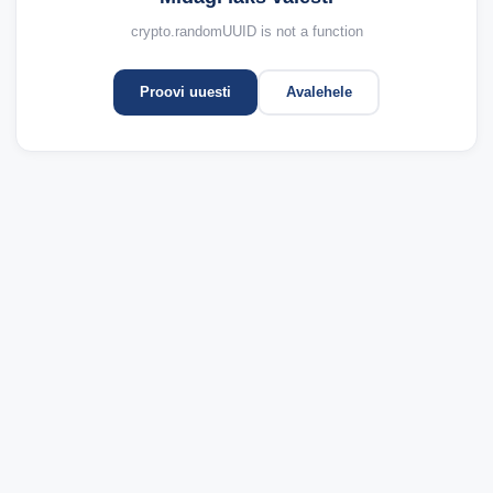
crypto.randomUUID is not a function
Proovi uuesti
Avalehele