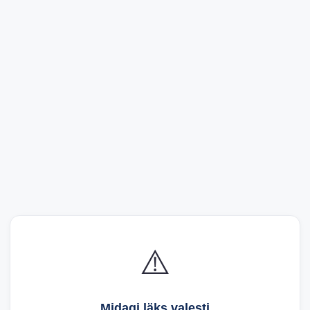
⚠️
Midagi läks valesti