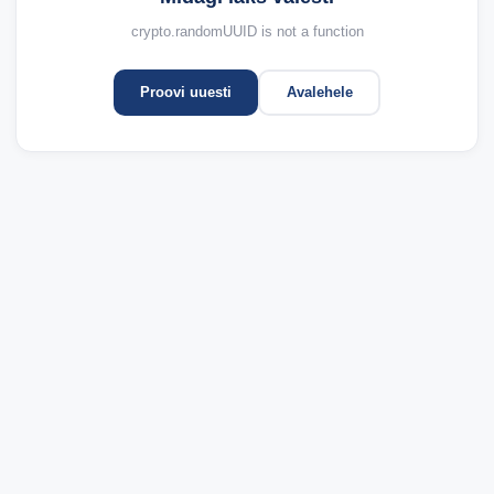
crypto.randomUUID is not a function
Proovi uuesti
Avalehele