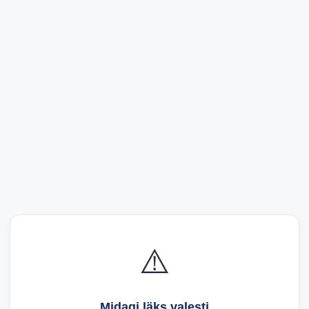
⚠️
Midagi läks valesti