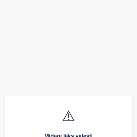
⚠️
Midagi läks valesti