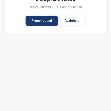
crypto.randomUUID is not a function
Proovi uuesti
Avalehele