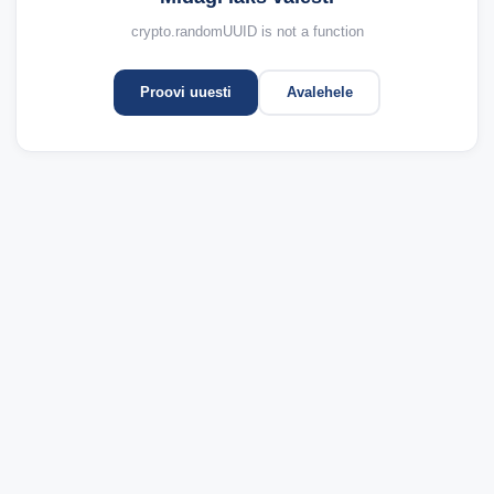
crypto.randomUUID is not a function
Proovi uuesti
Avalehele