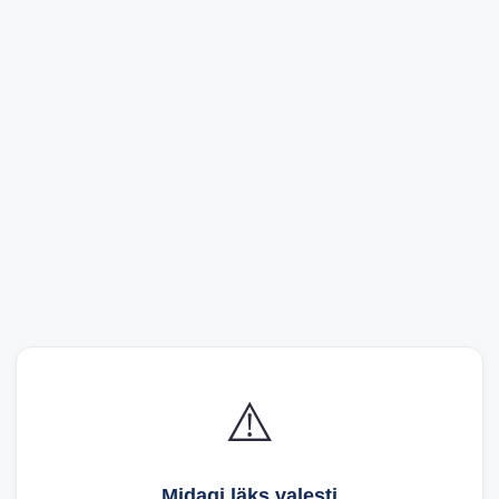
⚠️
Midagi läks valesti