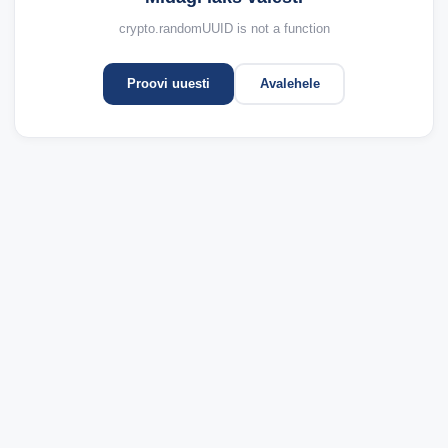
crypto.randomUUID is not a function
Proovi uuesti
Avalehele