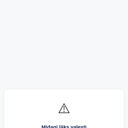
⚠️
Midagi läks valesti