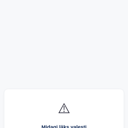
⚠️
Midagi läks valesti