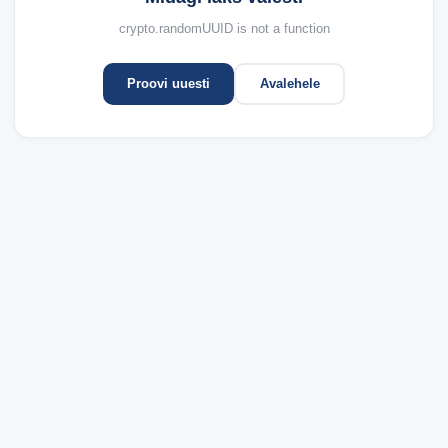
crypto.randomUUID is not a function
Proovi uuesti
Avalehele