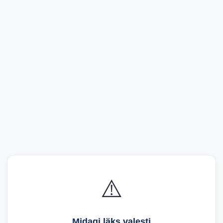
⚠️
Midagi läks valesti