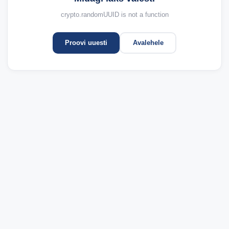
crypto.randomUUID is not a function
Proovi uuesti
Avalehele