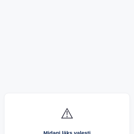
⚠️
Midagi läks valesti