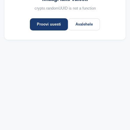
crypto.randomUUID is not a function
Proovi uuesti
Avalehele