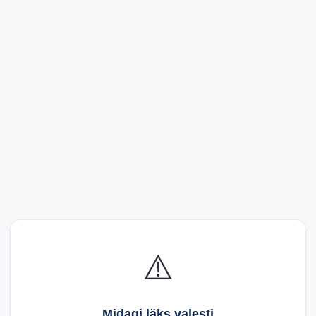
⚠️
Midagi läks valesti