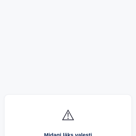
⚠️
Midagi läks valesti