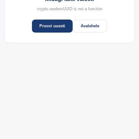
crypto.randomUUID is not a function
Proovi uuesti
Avalehele