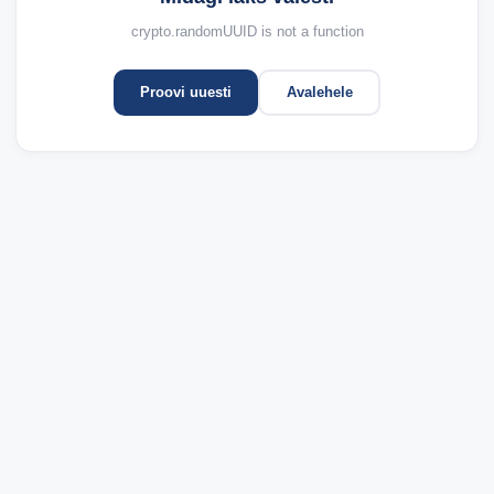
crypto.randomUUID is not a function
Proovi uuesti
Avalehele