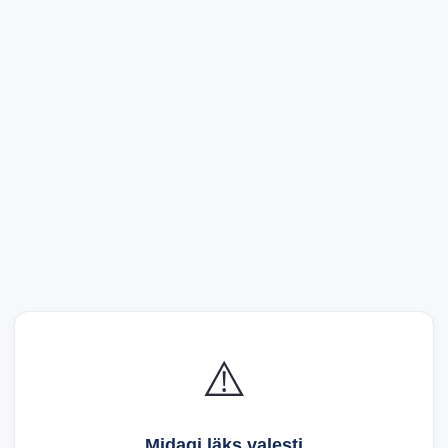
⚠️
Midagi läks valesti