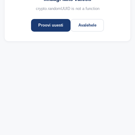
crypto.randomUUID is not a function
Proovi uuesti
Avalehele