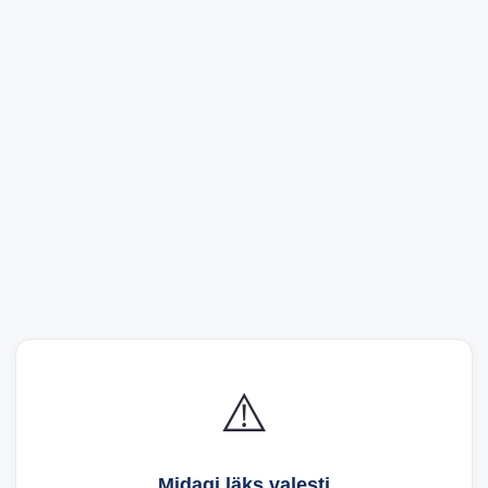
⚠️
Midagi läks valesti