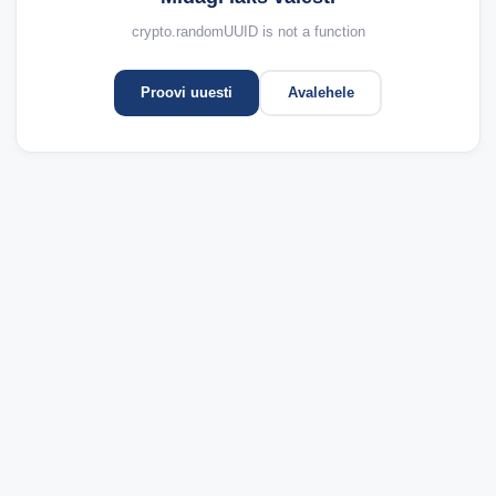
crypto.randomUUID is not a function
Proovi uuesti
Avalehele