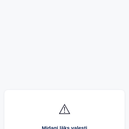
⚠️
Midagi läks valesti