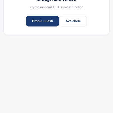
crypto.randomUUID is not a function
Proovi uuesti
Avalehele