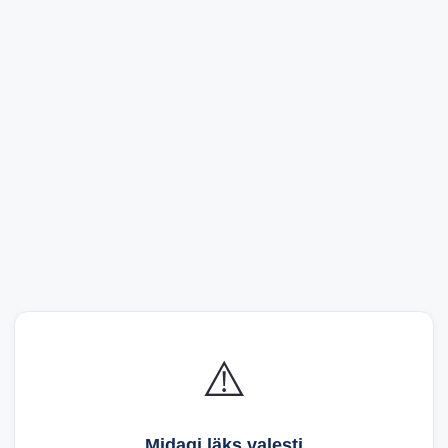
⚠️
Midagi läks valesti