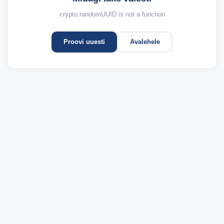
crypto.randomUUID is not a function
Proovi uuesti
Avalehele