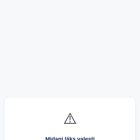
⚠️
Midagi läks valesti