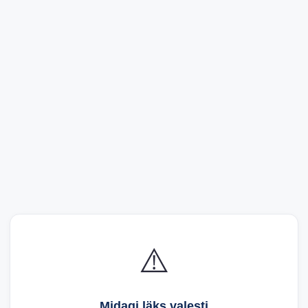
⚠️
Midagi läks valesti