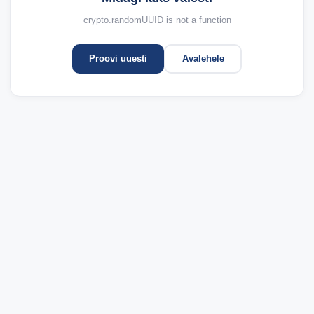
crypto.randomUUID is not a function
Proovi uuesti
Avalehele