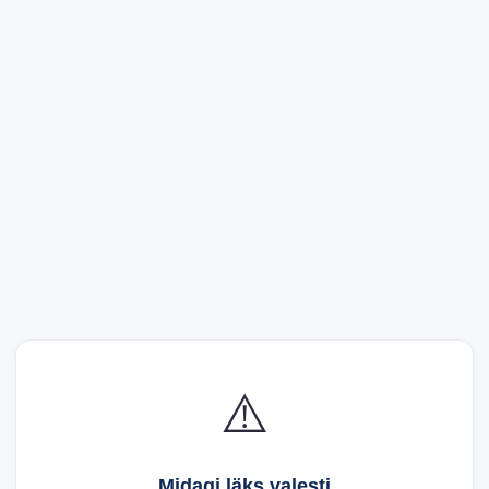
⚠️
Midagi läks valesti