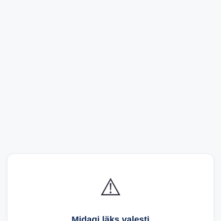
⚠️
Midagi läks valesti