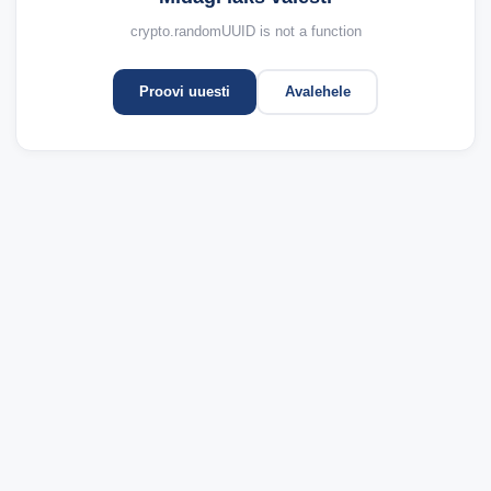
crypto.randomUUID is not a function
Proovi uuesti
Avalehele