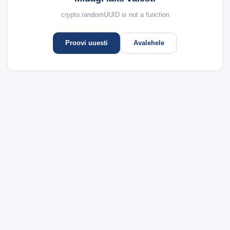
crypto.randomUUID is not a function
Proovi uuesti
Avalehele