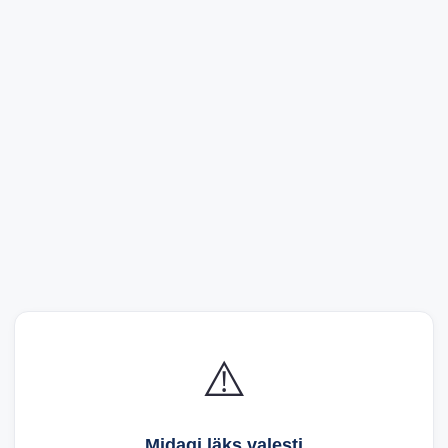
⚠️
Midagi läks valesti