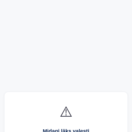
⚠️
Midagi läks valesti