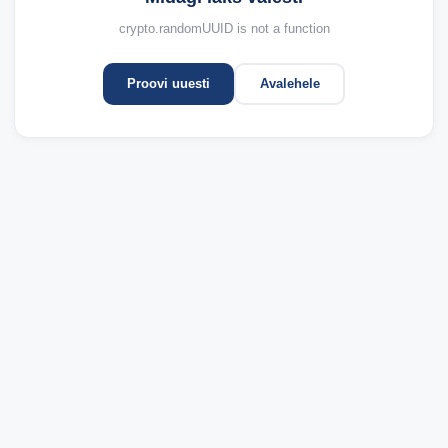
crypto.randomUUID is not a function
Proovi uuesti
Avalehele