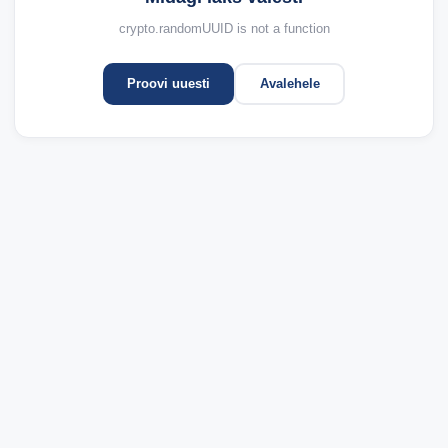
crypto.randomUUID is not a function
Proovi uuesti
Avalehele