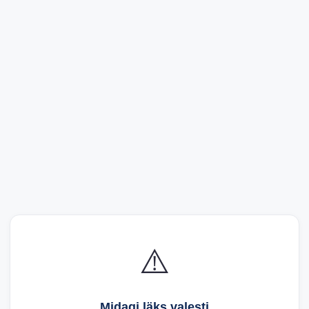
⚠️
Midagi läks valesti