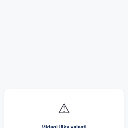
⚠️
Midagi läks valesti