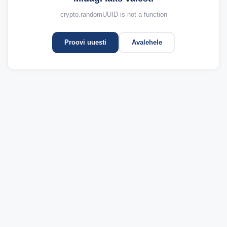
crypto.randomUUID is not a function
Proovi uuesti
Avalehele